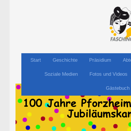
Start
Geschichte
Präsidium
Abt
Soziale Medien
Fotos und Videos
Gästebuch