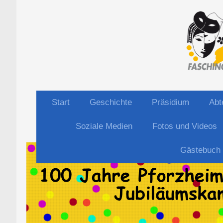
Start
Geschichte
Präsidium
Abt
Soziale Medien
Fotos und Videos
Gästebuch